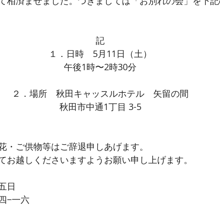
て相済ませました。つきましては「お別れの会」を下記
記
１．日時　5月11日（土）
午後1時〜2時30分
２．場所　秋田キャッスルホテル　矢留の間
秋田市中通1丁目 3-5
花・ご供物等はご辞退申しあげます。
てお越しくださいますようお願い申し上げます。
五日
四−一六