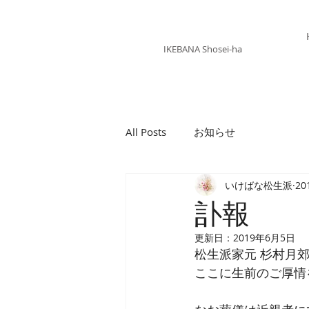
いけばな 松生派
IKEBANA Shosei-ha
All Posts
お知らせ
いけばな松生派
20
訃報
更新日：
2019年6月5日
松生派家元 杉村月
ここに生前のご厚情