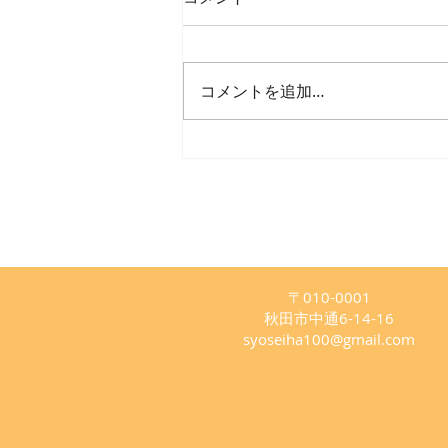
コメントを追加…
2019年松生派いけばな展「百
花繚乱- 百年の、そのさき
へ」を開催しました
〒010-0001
秋田市中通6-14-16
syoseiha100@gmail.com