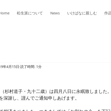
Home
松生派について
News
いけばなに親しむ
作
19年4月15日
読了時間: 1分
郊（杉村道子・九十二歳）は四月八日に永眠致しました
を深謝し、謹んでご通知申しあげます。