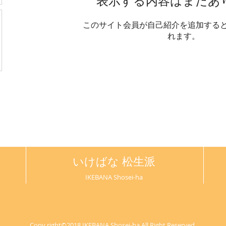
表示する内容はまだあ
このサイト会員が自己紹介を追加する
れます。
いけばな 松生派
IKEBANA Shosei-ha
Copy right©2018 IKEBANA Shosei-ha All Right Reserved.